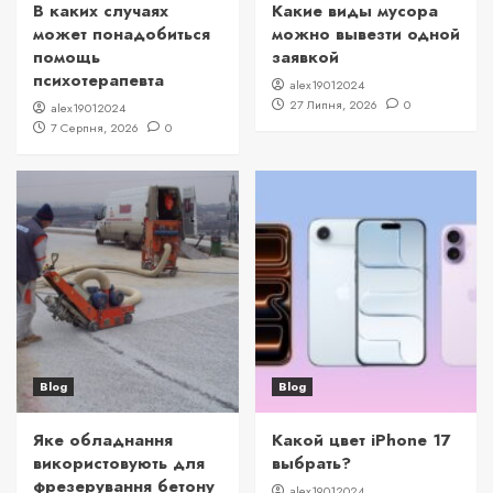
В каких случаях
Какие виды мусора
может понадобиться
можно вывезти одной
помощь
заявкой
психотерапевта
alex19012024
27 Липня, 2026
0
alex19012024
7 Серпня, 2026
0
Blog
Blog
Яке обладнання
Какой цвет iPhone 17
використовують для
выбрать?
фрезерування бетону
alex19012024