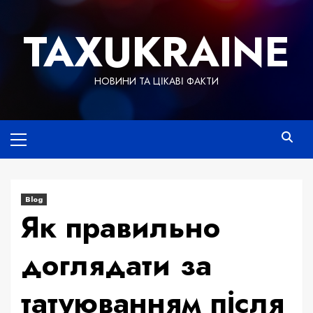
Skip
to
TAXUKRAINE
content
НОВИНИ ТА ЦІКАВІ ФАКТИ
Primary
Menu
Blog
Як правильно
доглядати за
татуюванням після