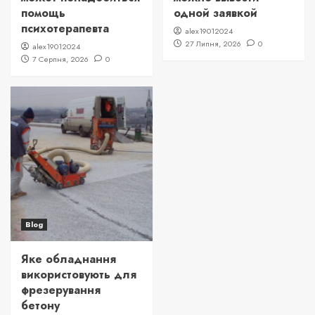
помощь
одной заявкой
психотерапевта
alex19012024
27 Липня, 2026
0
alex19012024
7 Серпня, 2026
0
Blog
Яке обладнання
використовують для
фрезерування
бетону