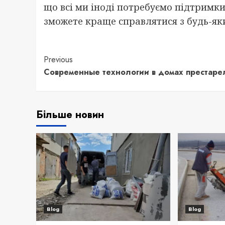
що всі ми іноді потребуємо підтримки. 
зможете краще справлятися з будь-я
Continue
Previous
Современные технологии в домах престаре
Reading
Більше новин
Blog
Blog