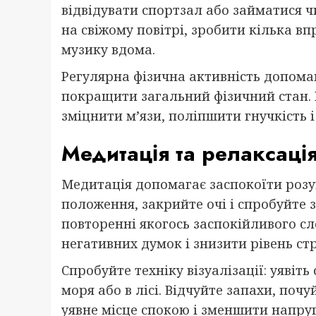
відвідувати спортзал або займатися 
на свіжому повітрі, зробити кілька в
музику вдома.
Регулярна фізична активність допомага
покращити загальний фізичний стан. 
зміцнити м’язи, поліпшити гнучкість і
Медитація та релаксаці
Медитація допомагає заспокоїти розум
положення, закрийте очі і спробуйте 
повторенні якогось заспокійливого сл
негативних думок і знизити рівень стр
Спробуйте техніку візуалізації: уявіть
моря або в лісі. Відчуйте запахи, поч
уявне місце спокою і зменшити напруг