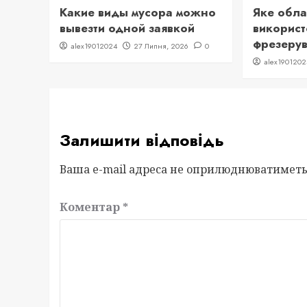
Какие виды мусора можно
Яке обл
вывезти одной заявкой
використ
фрезерув
alex19012024
27 Липня, 2026
0
alex1901202
Залишити відповідь
Ваша e-mail адреса не оприлюднюватиметь
Коментар
*