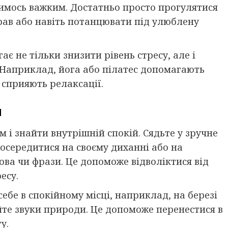
чимось важким. Достатньо просто прогулятися
прав або навіть потанцювати під улюблену
є не тільки знизити рівень стресу, але і
Наприклад, йога або пілатес допомагають
 сприяють релаксації.
я
 і знайти внутрішній спокій. Сядьте у зручне
зосередитися на своєму диханні або на
ова чи фрази. Це допоможе відволіктися від
есу.
 себе в спокійному місці, наприклад, на березі
уйте звуки природи. Це допоможе перенестися в
у.