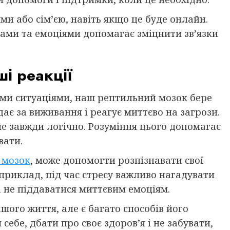
ями або сім’єю, навіть якщо це буде онлайн.
нами та емоціями допомагає зміцнити зв’язки
і реакції
вими ситуаціями, наш рептильний мозок бере
ідає за виживання і реагує миттєво на загрози.
не завжди логічно. Розуміння цього допомагає
вати.
 мозок
, може допомогти розпізнавати свої
априклад, під час стресу важливо нагадувати
а не піддаватися миттєвим емоціям.
ашого життя, але є багато способів його
ебе, дбати про своє здоров’я і не забувати,