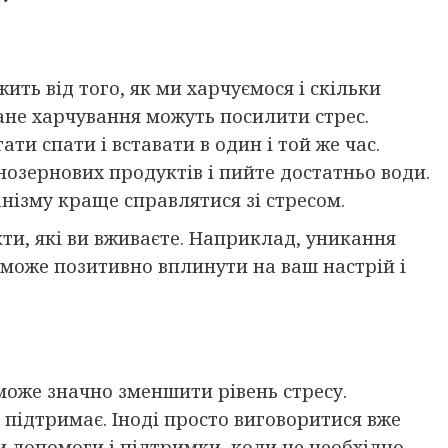
ить від того, як ми харчуємося і скільки
ане харчування можуть посилити стрес.
и спати і вставати в один і той же час.
ьнозернових продуктів і пийте достатньо води.
нізму краще справлятися зі стресом.
ти, які ви вживаєте. Наприклад, уникання
 може позитивно вплинути на ваш настрій і
може значно зменшити рівень стресу.
 і підтримає. Іноді просто виговоритися вже
и допомоги і підтримки, коли це необхідно.