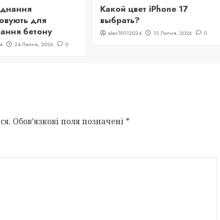
аднання
Какой цвет iPhone 17
овують для
выбрать?
ання бетону
alex19012024
12 Липня, 2026
0
4
24 Липня, 2026
0
ся.
Обов’язкові поля позначені
*