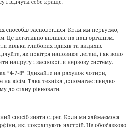
у і відчути себе краще.
х способів заспокоїтися. Коли ми нервуємо,
м. Це негативно впливає на наш організм.
и кілька глибоких вдихів та видихів.
дчуйте, як повітря наповнює легені, і як воно
ти напругу і заспокоїти нервову систему.
ка “4-7-8”. Вдихайте на рахунок чотири,
е на вісім. Така техніка допомагає швидко
му до стану рівноваги.
ний спосіб зняти стрес. Коли ми займаємося
фіни, які покращують настрій. Не обов’язково