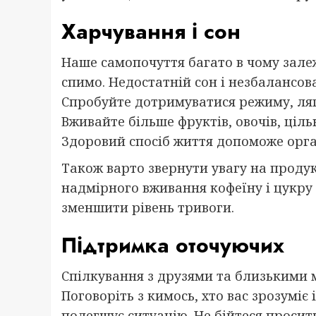
Харчування і сон
Наше самопочуття багато в чому залеж
спимо. Недостатній сон і незбалансов
Спробуйте дотримуватися режиму, лягат
Вживайте більше фруктів, овочів, ціл
Здоровий спосіб життя допоможе орга
Також варто звернути увагу на продук
надмірного вживання кофеїну і цукру
зменшити рівень тривоги.
Підтримка оточуючих
Спілкування з друзями та близькими 
Поговоріть з кимось, хто вас зрозуміє
полегшує ситуацію. Не бійтеся просит