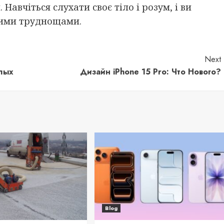
Навчіться слухати своє тіло і розум, і ви
кими труднощами.
Next
лых
Дизайн iPhone 15 Pro: Что Нового?
Blog