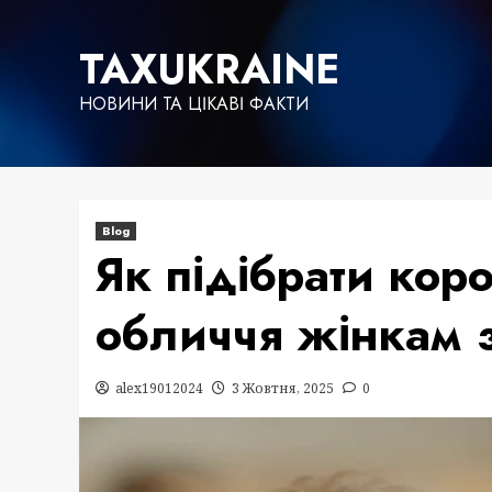
Skip
to
TAXUKRAINE
content
НОВИНИ ТА ЦІКАВІ ФАКТИ
Blog
Як підібрати кор
обличчя жінкам 
alex19012024
3 Жовтня, 2025
0