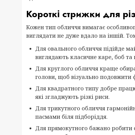
Короткі стрижки для рі
Кожен тип обличчя вимагає особливого
виглядати не дуже вдало на іншій. То
Для овального обличчя підійде ма
виглядають класичне каре, боб та п
Для круглого обличчя краще обират
голови, щоб візуально подовжити 
Для квадратного типу добре працю
які згладжують різкі риси.
Для трикутного обличчя гармоній
пасмами біля підборіддя.
Для прямокутного бажано робити с