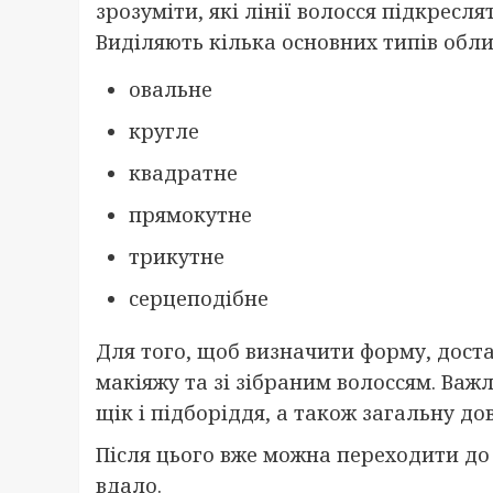
зрозуміти, які лінії волосся підкресл
Виділяють кілька основних типів обли
овальне
кругле
квадратне
прямокутне
трикутне
серцеподібне
Для того, щоб визначити форму, доста
макіяжу та зі зібраним волоссям. Ва
щік і підборіддя, а також загальну д
Після цього вже можна переходити до
вдало.