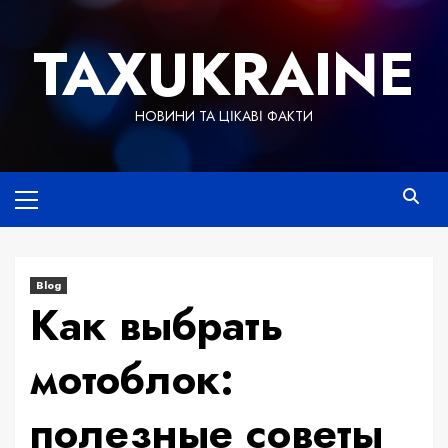
Skip
to
TAXUKRAINE
content
НОВИНИ ТА ЦІКАВІ ФАКТИ
Primary
Menu
Blog
Как выбрать
мотоблок:
полезные советы