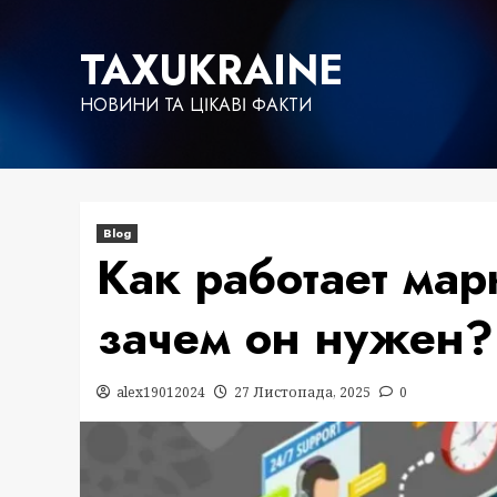
Skip
to
TAXUKRAINE
content
НОВИНИ ТА ЦІКАВІ ФАКТИ
Blog
Как работает мар
зачем он нужен?
alex19012024
27 Листопада, 2025
0