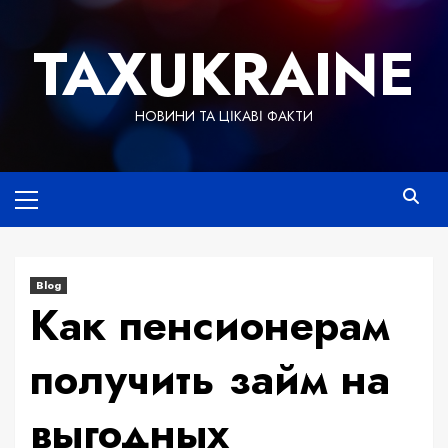
Skip
to
TAXUKRAINE
content
НОВИНИ ТА ЦІКАВІ ФАКТИ
Primary
Menu
Blog
Как пенсионерам
получить займ на
выгодных