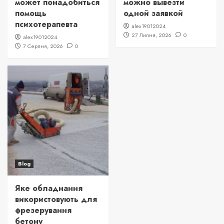
может понадобиться
можно вывезти
помощь
одной заявкой
психотерапевта
alex19012024
27 Липня, 2026
0
alex19012024
7 Серпня, 2026
0
Blog
Яке обладнання
використовують для
фрезерування
бетону