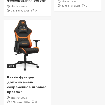
фрезерування бетону
alex19012024
12 Липня, 2026
0
alex19012024
24 Липня, 2026
0
Blog
Какие функции
должно иметь
современное игровое
кресло?
alex19012024
8 Червня, 2026
0