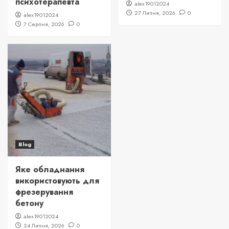
психотерапевта
alex19012024
27 Липня, 2026
0
alex19012024
7 Серпня, 2026
0
Blog
Яке обладнання
використовують для
фрезерування
бетону
alex19012024
24 Липня, 2026
0