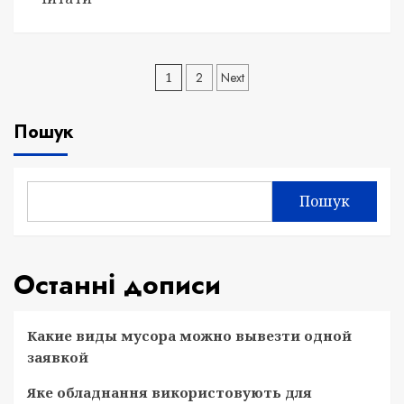
Навігація
1
2
Next
записів
Пошук
Пошук
Останні дописи
Какие виды мусора можно вывезти одной
заявкой
Яке обладнання використовують для