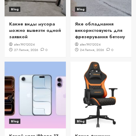
Blog
Blog
Какие виды мусора
Яке обладнання
можно вывезти одной
використовують для
заявкой
фрезерування бетону
alex19012024
alex19012024
27 Липня, 2026
0
24 Липня, 2026
0
Blog
Blog
Какой цвет iPhone 17
Какие функции