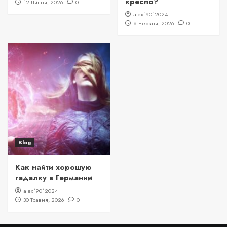
кресло?
12 Липня, 2026
0
alex19012024
8 Червня, 2026
0
Blog
Как найти хорошую
гадалку в Германии
alex19012024
30 Травня, 2026
0