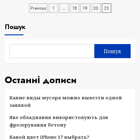
Навігація
Previous
1
…
18
19
20
21
записів
Пошук
Пошук
Останні дописи
Какие виды мусора можно вывезти одной
заявкой
Яке обладнання використовують для
фрезерування бетону
Какой цвет iPhone 17 выбрать?