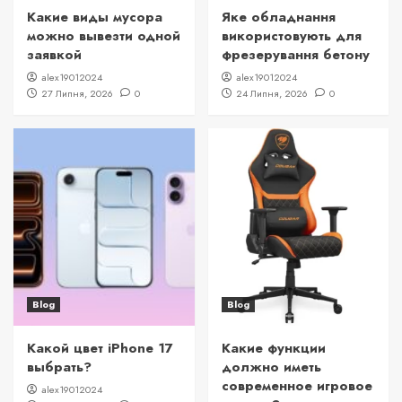
Какие виды мусора
Яке обладнання
можно вывезти одной
використовують для
заявкой
фрезерування бетону
alex19012024
alex19012024
27 Липня, 2026
0
24 Липня, 2026
0
Blog
Blog
Какой цвет iPhone 17
Какие функции
выбрать?
должно иметь
современное игровое
alex19012024